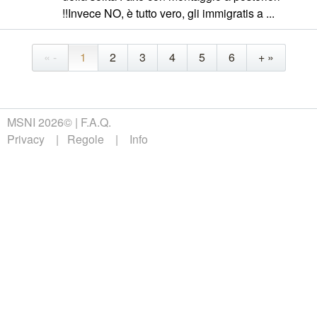
!!Invece NO, è tutto vero, gli immigratis a ...
« -
1
2
3
4
5
6
+ »
MSNI 2026©
F.A.Q.
Privacy
Regole
Info