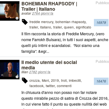
BOHEMIAN RHAPSODY |
Pubblico
Trailer | Italiano
avatar
2764 giorni fa
freddie mercury
bohemian rhapsody
16978
trailer
italiano
trailer
queen
significato
Il film racconta la storia di Freddie Mercury, (vero
nome Farrokh Bulsara), in tutti i suoi aspetti, anche
quelli più intimi e scandalosi. “Noi siamo una
famiglia”: &egr...
Il medio utente dei social
Pubblico
media
lilian
2782 giorni fa
crozza
Msni
2019
troll
imbecilli
16476
facebook
twitter
commenti
In chiusura d'anno non posso non far notare
questo mirabile pezzo di satira di Crozza del 2016,
in cui viene fatto il punto su queste nullità del web