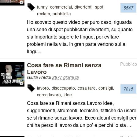
funny
commercial
divertenti
spot
5547
reclam
pubblicita
Ho scovato questo video per puro caso, riguarda
una serie di spot pubblicitari divertenti, su quanto
sia importante sapere le lingue, per evitare
problemi nella vita. In gran parte vertono sulla
lingu...
Cosa fare se Rimani senza
Pubblico
Lavoro
Giulia Freddi
2877 giorni fa
lavoro
disoccupato
cosa fare
consigli
7815
cerco lavoro
idee
Cosa fare se Rimani senza Lavoro Idee,
suggerimenti, strumenti, tecniche, tattiche da usare
se si rimane senza lavoro. Ecco alcuni consigli per
chi ha perso il lavoro da un po’ e per chi lo sta ...