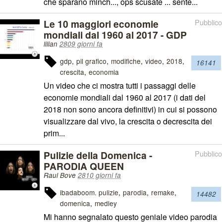
che sparano minch..., ops scusate ... sente...
Le 10 maggiori economie
Pubblico
mondiali dal 1960 al 2017 - GDP
lilian
2809 giorni fa
gdp
pil grafico
modifiche
video
2018
16141
crescita
economia
Un video che ci mostra tutti i passaggi delle
economie mondiali dal 1960 al 2017 (i dati del
2018 non sono ancora definitivi) in cui si possono
visualizzare dal vivo, la crescita o decrescita dei
prim...
Pulizie della Domenica -
Pubblico
PARODIA QUEEN
Raul Bove
2810 giorni fa
ibadaboom. pulizie
parodia
remake
14482
domenica
medley
Mi hanno segnalato questo geniale video parodia