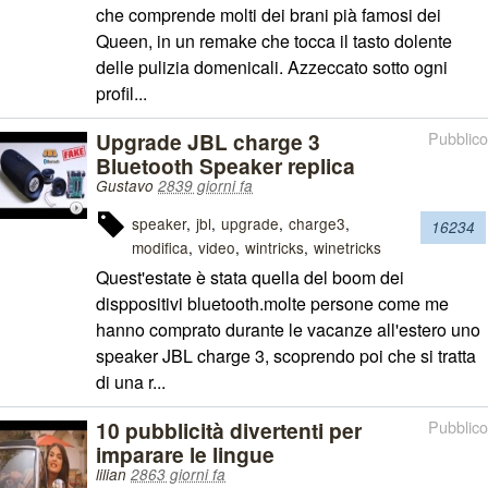
che comprende molti dei brani pià famosi dei
Queen, in un remake che tocca il tasto dolente
delle pulizia domenicali. Azzeccato sotto ogni
profil...
Upgrade JBL charge 3
Pubblico
Bluetooth Speaker replica
Gustavo
2839 giorni fa
speaker
jbl
upgrade
charge3
16234
modifica
video
wintricks
winetricks
Quest'estate è stata quella del boom dei
disppositivi bluetooth.molte persone come me
hanno comprato durante le vacanze all'estero uno
speaker JBL charge 3, scoprendo poi che si tratta
di una r...
10 pubblicità divertenti per
Pubblico
imparare le lingue
lilian
2863 giorni fa