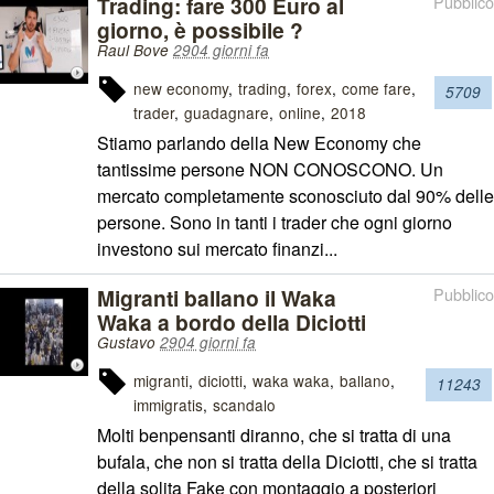
Trading: fare 300 Euro al
Pubblico
giorno, è possibile ?
Raul Bove
2904 giorni fa
new economy
trading
forex
come fare
5709
trader
guadagnare
online
2018
Stiamo parlando della New Economy che
tantissime persone NON CONOSCONO. Un
mercato completamente sconosciuto dal 90% delle
persone. Sono in tanti i trader che ogni giorno
investono sui mercato finanzi...
Migranti ballano il Waka
Pubblico
Waka a bordo della Diciotti
Gustavo
2904 giorni fa
migranti
diciotti
waka waka
ballano
11243
immigratis
scandalo
Molti benpensanti diranno, che si tratta di una
bufala, che non si tratta della Diciotti, che si tratta
della solita Fake con montaggio a posteriori