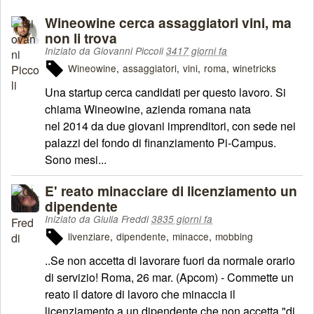
Wineowine cerca assaggiatori vini, ma
non li trova
Iniziato da Giovanni Piccoli
3417 giorni fa
Wineowine
assaggiatori
vini
roma
winetricks
Una startup cerca candidati per questo lavoro. Si
chiama Wineowine, azienda romana nata
nel 2014 da due giovani imprenditori, con sede nei
palazzi del fondo di finanziamento Pi-Campus.
Sono mesi...
E' reato minacciare di licenziamento un
dipendente
Iniziato da Giulia Freddi
3835 giorni fa
livenziare
dipendente
minacce
mobbing
..Se non accetta di lavorare fuori da normale orario
di servizio! Roma, 26 mar. (Apcom) - Commette un
reato il datore di lavoro che minaccia il
licenziamento a un dipendente che non accetta "di