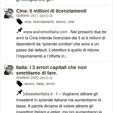
Cina: 6 milioni di licenziamenti
Gustavo
3811 giorni fa
cina
licenziamenti
lavoro
crisi
www.wallstreetitalia.com
- Nei prossimi due tre
anni la Cina intende licenziare dai 5 ai 6 milioni di
dipendenti da “aziende zombie” che sono a un
passo dal default. L’obiettivo è quello di ridurre
l’inquinamento e l’offerta in...
Italia: i 3 errori capitali che non
smettiamo di fare.
Gustavo
3889 giorni fa
lavoro
italia
errori
jobseekeritalia.it
- 1 – Vogliamo attirare gli
investenti in aziende italiane ma aumentiamo le
tasse. A parole diciamo di volere attrarre gli
investitori italiani e esteri, ma poi aumentiamo le