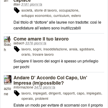
lilian
3181 giorni fa
società
storie di lavoro
occupazione
sviluppo economico
curriculum
estero
Dal titolo di “dottore” alle lauree non tradotte: così le
candidature all’estero sono inutilizzabili
Come amare il tuo lavoro
laibach
3376 giorni fa
lavoro
sogni
insoddisfazione
ansia
sgobbare
orario
trovare lavoro
Svolgere il lavoro dei sogni è spesso un privilegio
per pochi
Andare D' Accordo Col Capo, Un'
Impresa (im)possibile?
Informazione
3472 giorni fa
lavoro
impiegati
dirigenti
rapporti
capo
impiegato
operaio
problemi
Esiste un modo per evitare di scornarsi con il proprio