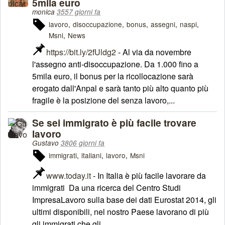
5mila euro
monica
3557 giorni fa
lavoro
disoccupazione
bonus
assegni
naspi
Msni
News
https://bit.ly/2fUldg2
- Al via da novembre
l'assegno anti-disoccupazione. Da 1.000 fino a
5mila euro, il bonus per la ricollocazione sarà
erogato dall'Anpal e sarà tanto più alto quanto più
fragile è la posizione del senza lavoro,...
Se sei immigrato è più facile trovare
lavoro
Gustavo
3806 giorni fa
immigrati
italiani
lavoro
Msni
www.today.it
- In Italia è più facile lavorare da
immigrati Da una ricerca del Centro Studi
ImpresaLavoro sulla base dei dati Eurostat 2014, gli
ultimi disponibili, nel nostro Paese lavorano di più
gli immigrati che gli...