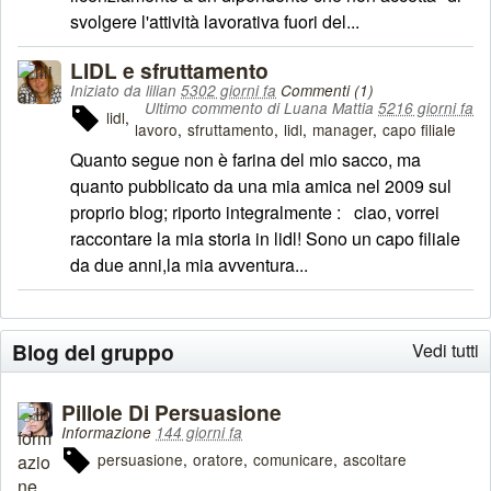
svolgere l'attività lavorativa fuori del...
LIDL e sfruttamento
Iniziato da lilian
5302 giorni fa
Commenti (1)
Ultimo commento di Luana Mattia
5216 giorni fa
lidl
lavoro
sfruttamento
lidl
manager
capo filiale
Quanto segue non è farina del mio sacco, ma
quanto pubblicato da una mia amica nel 2009 sul
proprio blog; riporto integralmente : ciao, vorrei
raccontare la mia storia in lidl! Sono un capo filiale
da due anni,la mia avventura...
Blog del gruppo
Vedi tutti
Pillole Di Persuasione
Informazione
144 giorni fa
persuasione
oratore
comunicare
ascoltare